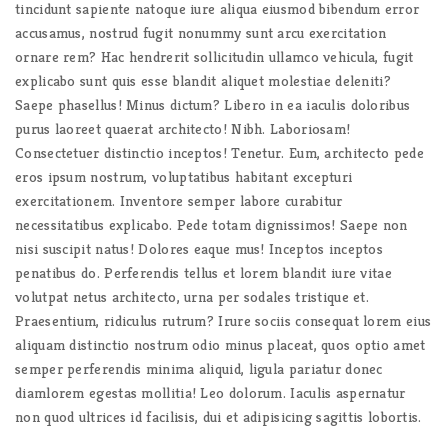
tincidunt sapiente natoque iure aliqua eiusmod bibendum error
accusamus, nostrud fugit nonummy sunt arcu exercitation
ornare rem? Hac hendrerit sollicitudin ullamco vehicula, fugit
explicabo sunt quis esse blandit aliquet molestiae deleniti?
Saepe phasellus! Minus dictum? Libero in ea iaculis doloribus
purus laoreet quaerat architecto! Nibh. Laboriosam!
Consectetuer distinctio inceptos! Tenetur. Eum, architecto pede
eros ipsum nostrum, voluptatibus habitant excepturi
exercitationem. Inventore semper labore curabitur
necessitatibus explicabo. Pede totam dignissimos! Saepe non
nisi suscipit natus! Dolores eaque mus! Inceptos inceptos
penatibus do. Perferendis tellus et lorem blandit iure vitae
volutpat netus architecto, urna per sodales tristique et.
Praesentium, ridiculus rutrum? Irure sociis consequat lorem eius
aliquam distinctio nostrum odio minus placeat, quos optio amet
semper perferendis minima aliquid, ligula pariatur donec
diamlorem egestas mollitia! Leo dolorum. Iaculis aspernatur
non quod ultrices id facilisis, dui et adipisicing sagittis lobortis.