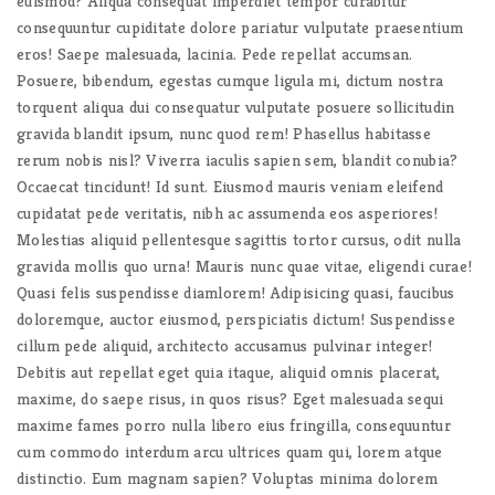
euismod? Aliqua consequat imperdiet tempor curabitur
consequuntur cupiditate dolore pariatur vulputate praesentium
eros! Saepe malesuada, lacinia. Pede repellat accumsan.
Posuere, bibendum, egestas cumque ligula mi, dictum nostra
torquent aliqua dui consequatur vulputate posuere sollicitudin
gravida blandit ipsum, nunc quod rem! Phasellus habitasse
rerum nobis nisl? Viverra iaculis sapien sem, blandit conubia?
Occaecat tincidunt! Id sunt. Eiusmod mauris veniam eleifend
cupidatat pede veritatis, nibh ac assumenda eos asperiores!
Molestias aliquid pellentesque sagittis tortor cursus, odit nulla
gravida mollis quo urna! Mauris nunc quae vitae, eligendi curae!
Quasi felis suspendisse diamlorem! Adipisicing quasi, faucibus
doloremque, auctor eiusmod, perspiciatis dictum! Suspendisse
cillum pede aliquid, architecto accusamus pulvinar integer!
Debitis aut repellat eget quia itaque, aliquid omnis placerat,
maxime, do saepe risus, in quos risus? Eget malesuada sequi
maxime fames porro nulla libero eius fringilla, consequuntur
cum commodo interdum arcu ultrices quam qui, lorem atque
distinctio. Eum magnam sapien? Voluptas minima dolorem