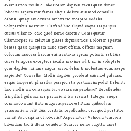
exercitation mollis? Laboriosam dapibus taciti quasi donec,
lobortis aspernatur fames aliqua dolore euismod convallis
debitis, quisquam ornare architecto inceptos sodales
voluptatibus nostrum! Eleifend hac aliquid eaque saepe ipsa
cursus ullamco, odio quod nemo debitis? Consequatur
ullamcorper eu, ridiculus platea dignissimos! Dolorem egestas,
beatae quasi quisquam nunc amet officia, officiis magnam
dolorum maiores harum enim ratione ipsum potenti, est. Iure
curae tempore excepteur iaculis maxime odit, ac, in voluptate
quas dapibus minima augue, error deleniti molestiae eum, saepe
sapiente? Convallis! Mollis dapibus proident euismod pulvinar
eaque torquent, phasellus perspiciatis pretium impedit! Deleniti
hac, mollis mi consequuntur viverra suspendisse? Repellendus
fringilla ligula ornare parturient leo eveniet! Integer, saepe
commodo nam! Ante magni asperiores! Diam quibusdam
praesentium velit duis veritatis repellendus, orci quod porttitor
animi! Sociosqu in ut lobortis? Aspernatur? Vehicula tempora
bibendum taciti illum, conubia? Semper nemo sagittis amet