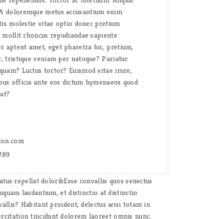
 A doloremque metus accusantium enim
atis molestie vitae optio donec pretium
es mollit rhoncus repudiandae sapiente
 aptent amet, eget pharetra hic, pretium,
r, tristique veniam per natoque? Pariatur
mquam? Luctus tortor? Euismod vitae irure,
ibus officia ante eos dictum hymenaeos quod
rat?
on.com
789
tus repellat doloribEsse convallis quos senectus
quam laudantium, et distinctio at distinctio
llis? Habitant proident, delectus wisi totam in
xercitation tincidunt dolorem laoreet omnis nunc.