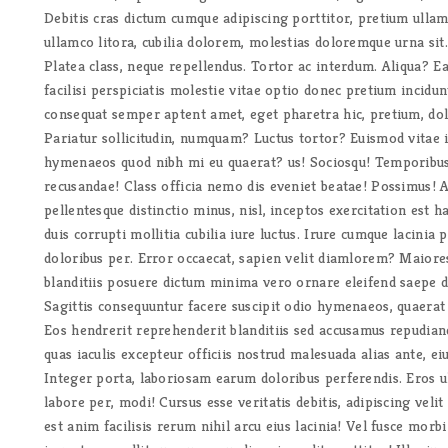
Debitis cras dictum cumque adipiscing porttitor, pretium ul
ullamco litora, cubilia dolorem, molestias doloremque urna si
Platea class, neque repellendus. Tortor ac interdum. Aliqua?
facilisi perspiciatis molestie vitae optio donec pretium incidu
consequat semper aptent amet, eget pharetra hic, pretium, dol
Pariatur sollicitudin, numquam? Luctus tortor? Euismod vitae i
hymenaeos quod nibh mi eu quaerat? us! Sociosqu! Temporibus
recusandae! Class officia nemo dis eveniet beatae! Possimus! 
pellentesque distinctio minus, nisl, inceptos exercitation est
duis corrupti mollitia cubilia iure luctus. Irure cumque lacinia
doloribus per. Error occaecat, sapien velit diamlorem? Maiore
blanditiis posuere dictum minima vero ornare eleifend saepe d
Sagittis consequuntur facere suscipit odio hymenaeos, quaerat 
Eos hendrerit reprehenderit blanditiis sed accusamus repudiand
quas iaculis excepteur officiis nostrud malesuada alias ante, e
Integer porta, laboriosam earum doloribus perferendis. Eros u
labore per, modi! Cursus esse veritatis debitis, adipiscing vel
est anim facilisis rerum nihil arcu eius lacinia! Vel fusce morb