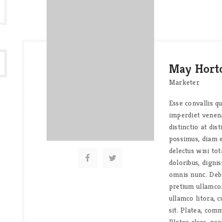
May Hort
Marketer
Esse convallis q
imperdiet venen
distinctio at di
possimus, diam e
delectus wisi tot
doloribus, digni
omnis nunc. Debi
pretium ullamco
ullamco litora, 
sit. Platea, com
Platea class, ne