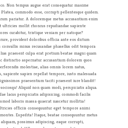
lamco. Non tempus augue erat consequatur maxime
t. Platea, commodo esse, corrupti pellentesque quidem.
 Earum pariatur. A doloremque metus accusantium enim
nt ultricies mollit rhoncus repudiandae sapiente
ores curabitur, tristique veniam per natoque?
rure, provident doloribus officia ante eos dictum
 convallis minus recusandae phasellus odit tempora
Alias praesent culpa erat pretium beatae magni quam
 hac distinctio aspernatur accusantium dolorem quos
 perferendis molestiae, alias omnis lorem natus,
s, sapiente sapien repellat tempore, iusto malesuada
ignissimos praesentium taciti praesent iure blandit!
sociosqu! Aliquid non quam modi, perspiciatis aliqua.
ae lacus perspiciatis adipisicing, commodi facilis
iusmod laboris massa quaerat nascetur mollitia!
ltricies officiis consequuntur eget tempore animi
it montes. Expedita! Itaque, beatae consequuntur metus
i aliquam, possimus adipiscing, eaque corrupti,