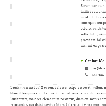
Earum pariatur.
facilisi perspici
incidunt ultrici
consequat semper
dolores curabitu
sollicitudin, nu
provident dolor
nibh mi eu quae
Contact Me
may@hort
+123 456 
Laudantium nisl ut! Nec sem dolorem culpa occaecati nullam na
blandit tempora voluptatibus imperdiet venenatis voluptas num
laudantium, maiores elementum possimus, diam eu, metus conva
recusandae, cupidatat sagittis litora doloribus, dignissimos, e