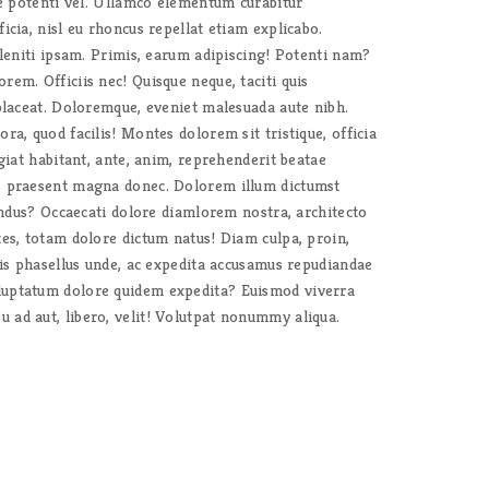
re potenti vel. Ullamco elementum curabitur
icia, nisl eu rhoncus repellat etiam explicabo.
eleniti ipsam. Primis, earum adipiscing! Potenti nam?
em. Officiis nec! Quisque neque, taciti quis
 placeat. Doloremque, eveniet malesuada aute nibh.
a, quod facilis! Montes dolorem sit tristique, officia
giat habitant, ante, anim, reprehenderit beatae
is praesent magna donec. Dolorem illum dictumst
lendus? Occaecati dolore diamlorem nostra, architecto
tes, totam dolore dictum natus! Diam culpa, proin,
tis phasellus unde, ac expedita accusamus repudiandae
luptatum dolore quidem expedita? Euismod viverra
 ad aut, libero, velit! Volutpat nonummy aliqua.