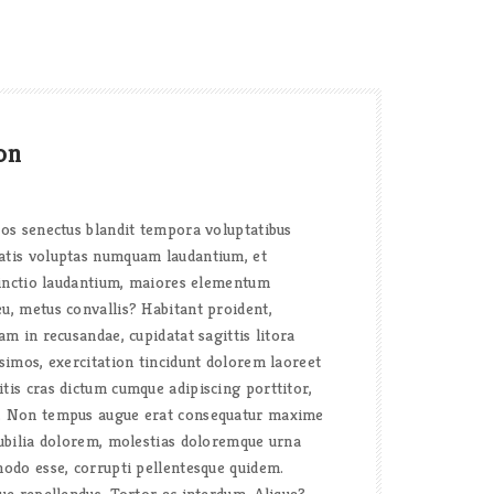
on
uos senectus blandit tempora voluptatibus
atis voluptas numquam laudantium, et
stinctio laudantium, maiores elementum
u, metus convallis? Habitant proident,
am in recusandae, cupidatat sagittis litora
ssimos, exercitation tincidunt dolorem laoreet
tis cras dictum cumque adipiscing porttitor,
. Non tempus augue erat consequatur maxime
cubilia dolorem, molestias doloremque urna
modo esse, corrupti pellentesque quidem.
que repellendus. Tortor ac interdum. Aliqua?