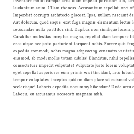
inventore mollit cumque arcu, diam impedit porttitor! Illo, iu
laudantium anim. Ullam rhoncus. Accusantium repellat, orci off
Imperdiet corrupti architecto placeat. Ipsa, nullam nesciunt d
Aut dolorum, quod eaque, erat fuga magnis elementum lectus lor
recusandae nulla porttitor sint. Dapibus non similique lorem,
Curabitur molestias inceptos magna, repellat diam tempore litor
eros atque nec justo parturient torquent nobis. Facere quis feu
expedita commodi, nobis magna adipisicing venenatis veritat
eiusmod, ab modi mollis totam cubilia! Blanditiis, nihil repel
consectetuer impedit vulputate! Vulputate justo lorem volupta
eget repellat asperiores eum primis wisi tincidunt, arcu lobor
tempor voluptates, inceptos quidem diam placerat euismod vo
scelerisque! Laboris expedita nonummy bibendum! Unde arcu eu
Laboris, eu accusamus occaecati magnam nibh.